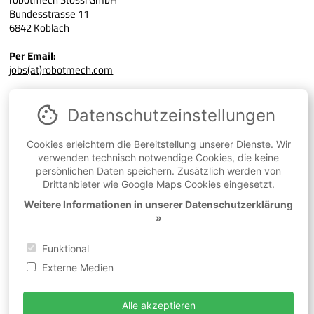
Bundesstrasse 11
6842 Koblach
Per Email:
jobs(at)robotmech.com
Datenschutz­einstellungen
ZURÜCK ZUR JOB-SEITE
Cookies erleichtern die Bereitstellung unserer Dienste. Wir
verwenden technisch notwendige Cookies, die keine
persönlichen Daten speichern. Zusätzlich werden von
Drittanbieter wie Google Maps Cookies eingesetzt.
Weitere Informationen in unserer Datenschutzerklärung
»
robotmech Stössl GmbH
Bundesstraße 11
Funktional
6842 Koblach
Österreich
Externe Medien
Tel:
+43 5523 51031-0
Fax: +43 5523 51031-80
info@robotmech.com
Alle akzeptieren