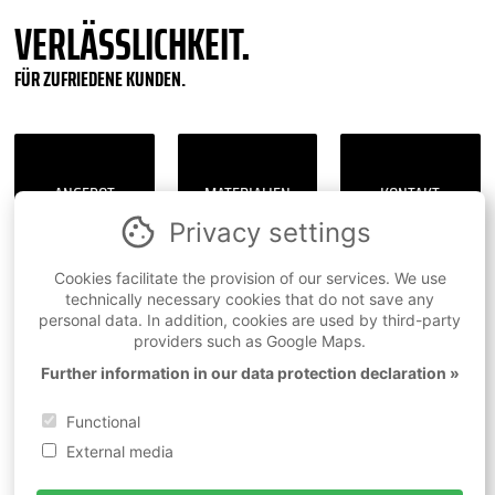
VERLÄSSLICHKEIT.
FÜR ZUFRIEDENE KUNDEN.
ANGEBOT
MATERIALIEN
KONTAKT
»
»
»
Privacy settings
Cookies facilitate the provision of our services. We use
technically necessary cookies that do not save any
personal data. In addition, cookies are used by third-party
providers such as Google Maps.
Further information in our data protection declaration »
robotmech Stössl GmbH
Bundesstraße 11
Functional
6842 Koblach
Austria
External media
Tel:
+43 5523 51031-0
Fax: +43 5523 51031-80